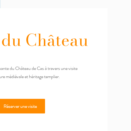
e du Château
nante du Château de Cas à travers une visite
re médiévale et héritage templier.
Réserver une visite