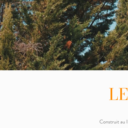
L
Construit au I